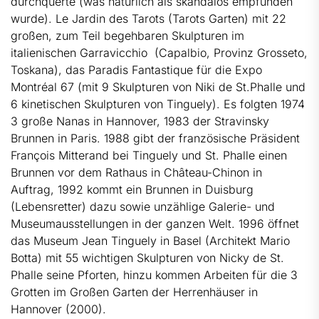
durchquerte (was natürlich als skandalös empfunden
wurde). Le Jardin des Tarots (Tarots Garten) mit 22
großen, zum Teil begehbaren Skulpturen im
italienischen Garravicchio (Capalbio, Provinz Grosseto,
Toskana), das Paradis Fantastique für die Expo
Montréal 67 (mit 9 Skulpturen von Niki de St.Phalle und
6 kinetischen Skulpturen von Tinguely). Es folgten 1974
3 große Nanas in Hannover, 1983 der Stravinsky
Brunnen in Paris. 1988 gibt der französische Präsident
François Mitterand bei Tinguely und St. Phalle einen
Brunnen vor dem Rathaus in Château-Chinon in
Auftrag, 1992 kommt ein Brunnen in Duisburg
(Lebensretter) dazu sowie unzählige Galerie- und
Museumausstellungen in der ganzen Welt. 1996 öffnet
das Museum Jean Tinguely in Basel (Architekt Mario
Botta) mit 55 wichtigen Skulpturen von Nicky de St.
Phalle seine Pforten, hinzu kommen Arbeiten für die 3
Grotten im Großen Garten der Herrenhäuser in
Hannover (2000).