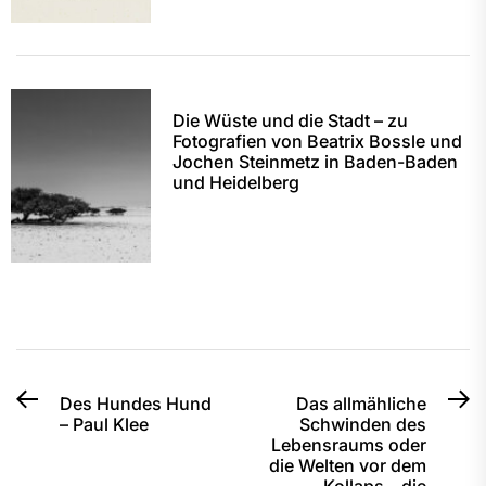
Die Wüste und die Stadt – zu
Fotografien von Beatrix Bossle und
Jochen Steinmetz in Baden-Baden
und Heidelberg
Beitragsnavigation
Previous
N
Des Hundes Hund
Das allmähliche
– Paul Klee
Schwinden des
post:
po
Lebensraums oder
die Welten vor dem
Kollaps – die