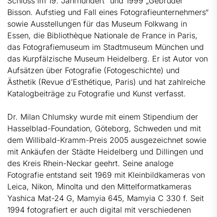
Schloss im 19. Jahrhundert“ und 1999 „Gebrüder
Bisson. Aufstieg und Fall eines Fotografieunternehmers“
sowie Ausstellungen für das Museum Folkwang in
Essen, die Bibliothèque Nationale de France in Paris,
das Fotografiemuseum im Stadtmuseum München und
das Kurpfälzische Museum Heidelberg. Er ist Autor von
Aufsätzen über Fotografie (Fotogeschichte) und
Ästhetik (Revue d’Esthétique, Paris) und hat zahlreiche
Katalogbeiträge zu Fotografie und Kunst verfasst.
Dr. Milan Chlumsky wurde mit einem Stipendium der
Hasselblad-Foundation, Göteborg, Schweden und mit
dem Willibald-Kramm-Preis 2005 ausgezeichnet sowie
mit Ankäufen der Städte Heidelberg und Dillingen und
des Kreis Rhein-Neckar geehrt. Seine analoge
Fotografie entstand seit 1969 mit Kleinbildkameras von
Leica, Nikon, Minolta und den Mittelformatkameras
Yashica Mat-24 G, Mamyia 645, Mamyia C 330 f. Seit
1994 fotografiert er auch digital mit verschiedenen