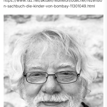
https://www.faz.net/aktuell/feuilleton/buecher/rezensio
n-sachbuch-die-kinder-von-bombay-11301049.html