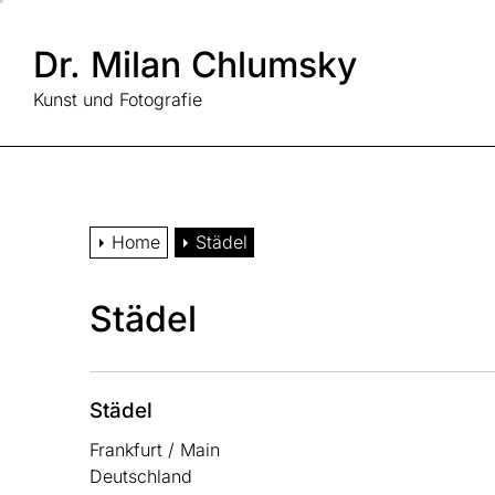
Skip
to
Dr. Milan Chlumsky
the
content
Kunst und Fotografie
Home
Städel
Städel
Städel
Frankfurt / Main
Deutschland