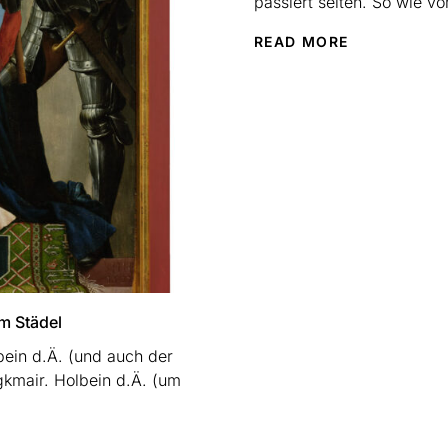
passiert selten. So wie vo
Seestücken von Lyonel Fei
READ MORE
weil Sie zufälligerweise 
nicht...
m Städel
ein d.Ä. (und auch der
gkmair. Holbein d.Ä. (um